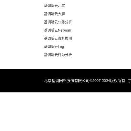
基调听云北冥
基调听云大屏
基调听云业务分析
基调听云Network
基调听云真机拨测
基调听云Log
基调听云行为分析
北京基调网络股份有限公司©2007-2024版权所有
京