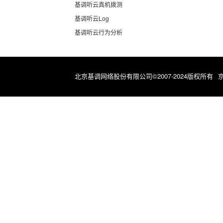
基调听云真机拨测
基调听云Log
基调听云行为分析
北京基调网络股份有限公司©2007-2024版权所有
京