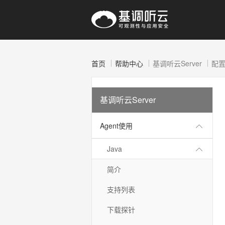
首页
帮助中心
基调听云Server
配
基调听云Server
Agent使用
Java
简介
支持列表
下载探针