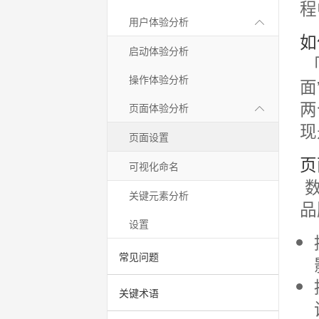
程
用户体验分析
如
启动体验分析
​
操作体验分析
面
两
页面体验分析
现
页面设置
页
可视化命名
​
关键元素分析
品
设置
常见问题
关键术语