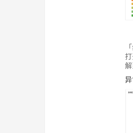
「
打
解
异