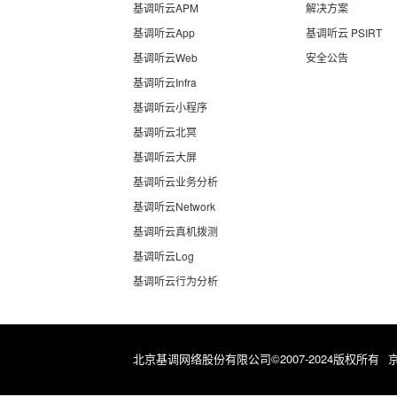
基调听云APM
解决方案
基调听云App
基调听云 PSIRT
基调听云Web
安全公告
基调听云Infra
基调听云小程序
基调听云北冥
基调听云大屏
基调听云业务分析
基调听云Network
基调听云真机拨测
基调听云Log
基调听云行为分析
北京基调网络股份有限公司©2007-2024版权所有
京