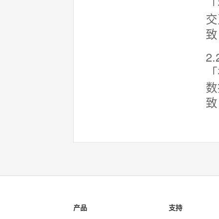
「
交
致
2
「
数
致
产品
支持