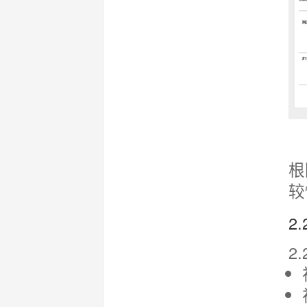
根
较
2
2